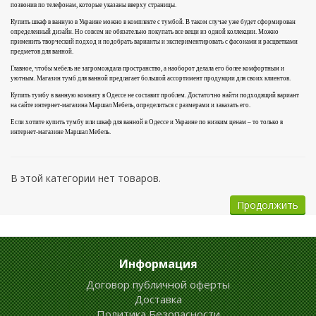
позвонив по телефонам, которые указаны вверху страницы.
Купить шкаф в ванную в Украине можно в комплекте с тумбой. В таком случае уже будет сформирован
определенный дизайн. Но совсем не обязательно покупать все вещи из одной коллекции. Можно
применить творческий подход и подобрать варианты и экспериментировать с фасонами и расцветками
предметов для ванной.
Главное, чтобы мебель не загромождала пространство, а наоборот делала его более комфортным и
уютным. Магазин тумб для ванной предлагает большой ассортимент продукции для своих клиентов.
Купить тумбу в ванную комнату в Одессе не составит проблем. Достаточно найти подходящий вариант
на сайте интернет-магазина Маршал Мебель, определиться с размерами и заказать его.
Если хотите купить тумбу или шкаф для ванной в Одессе и Украине по низким ценам – то только в
интернет-магазине Маршал Мебель.
В этой категории нет товаров.
Продолжить
Информация
Договор публичной оферты
Доставка
Политика Безопасности