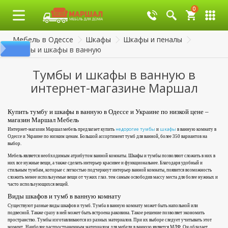
0
0
Мебель в Одессе
Шкафы
Шкафы и пеналы
Тумбы и шкафы в ванную
Тумбы и шкафы в ванную в
интернет-магазине Маршал
Купить тумбу и шкафы в ванную в Одессе и Украине по низкой цене –
магазин Маршал Мебель
недорогие тумбы
шкафы
Интернет-магазин Маршал мебель предлагает купить
и
в ванную комнату в
Одессе и Украине по низким ценам. Большой ассортимент тумб для ванной, более 350 вариантов на
выбор.
Мебель является необходимым атрибутом ванной комнаты. Шкафы и тумбы позволяют сложить в них в
них все нужные вещи, а также сделать интерьер красивее и функциональнее. Благодаря удобный и
стильным тумбам, которые с легкостью подчеркнут интерьер ванной комнаты, появится возможность
сложить менее используемые вещи от чужих глаз. тем самым освободив массу места для более нужных и
часто использующихся вещей.
Виды шкафов и тумб в ванную комнату
Существуют разные виды шкафов и тумб. Тумба в ванную комнату может быть напольной или
подвесной. Также сразу в ней может быть встроена раковина. Такое решение позволяет экономить
пространство. Тумбы изготавливаются из разных материалов. При их выборе следует учитывать этот
момент. Наиболее распространенным материалом для мебели в ванную является МДФ. Он обладает