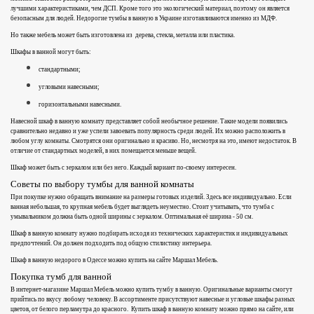
лучшими характеристиками, чем ДСП. Кроме того это экологический материал, поэтому он является
безопасным для людей. Недорогие тумбы в ванную в Украине изготавливаются именно из МДФ.
Но также мебель может быть изготовлена из дерева, стекла, металла или пластика.
Шкафы в ванной могут быть:
стандартными;
угловыми навесными;
горизонтальными навесными.
Навесной шкаф в ванную комнату представляет собой необычное решение. Такие модели появились
сравнительно недавно и уже успели завоевать популярность среди людей. Их можно расположить в
любом углу комнаты. Смотрятся они оригинально и красиво. Но, несмотря на это, имеют недостаток. В
отличие от стандартных моделей, в них помещается меньше вещей.
Шкаф может быть с зеркалом или без него. Каждый вариант по-своему интересен.
Советы по выбору тумбы для ванной комнаты
При покупке нужно обращать внимание на размеры готовых изделий. Здесь все индивидуально. Если
ванная небольшая, то крупная мебель будет выглядеть неуместно. Стоит учитывать, что тумба с
умывальником должна быть одной ширины с зеркалом. Оптимальная её ширина - 50 см.
Шкаф в ванную комнату нужно подбирать исходя из технических характеристик и индивидуальных
предпочтений. Он должен подходить под общую стилистику интерьера.
Шкаф в ванную недорого в Одессе можно купить на сайте Маршал Мебель.
Покупка тумб для ванной
В интернет-магазине Маршал Мебель можно купить тумбу в ванную. Оригинальные варианты смогут
прийтись по вкусу любому человеку. В ассортименте присутствуют навесные и угловые шкафы разных
цветов, от белого перламутра до красного. Купить шкаф в ванную комнату можно прямо на сайте, или