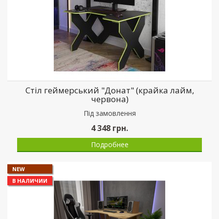
Стіл геймерський "Донат" (крайка лайм,
червона)
Пiд замовлення
4 348
грн.
Подробнее
NEW
В НАЛИЧИИ