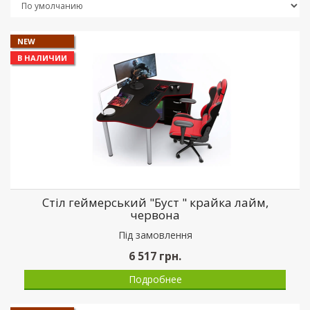
NEW
В НАЛИЧИИ
Стіл геймерський "Буст " крайка лайм,
червона
Пiд замовлення
6 517
грн.
Подробнее