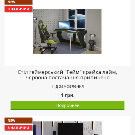
NEW
В НАЛИЧИИ
Стіл геймерський "Гейм" крайка лайм,
червона постачання припинено
Пiд замовлення
1
грн.
Подробнее
NEW
В НАЛИЧИИ