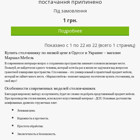
постачання припинено
Пiд замовлення
1
грн.
Подробнее
Показано с 1 по 22 из 22 (всего 1 страниц)
Купить стол-книжку по низкой цене в Одессе и Украине – магазин
Маршал Мебель
В современном интерьере вопрос о сохранении пространства занимает основополагающее место.
Пожалуй, не найдется ни одного человека, который хотя бы раз в жизни не задумался над вопросом
грамотной планировки пространства. Стол-книжка – это универсальный и практичный предмет мебели,
который не займет много места. «Маршал мебель» поможет каждому посетителю купить стол-книжку, на
свой вкус!
Особенности современных моделей столов-книжек
Благодаря широкому выбору ассортимента, будет не сложно подобрать представленный предмет мебели.
При производстве столов-книжек, используют искусственный материал – ДСП. Основные достоинства
шлифованных древесно-стружечных плит:
Лояльная цена.
Надежность и прочность.
Простота обработки.
Экологичность и безопасность.