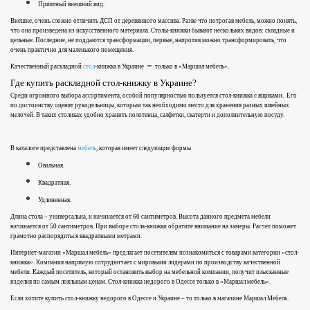
Приятный внешний вид.
Внешне, очень сложно отличить ДСП от деревянного массива. Разве что потрогав мебель, можно понять,
что она произведена из искусственного материала. Столы-книжки бывают нескольких видов: складные и
цельные. Последние, не поддаются трансформации, первые, напротив можно трансформировать, что
очень практично для маленького помещения.
–
Качественный раскладной
стол
-книжка в Украине
только в «Маршал мебель».
Где купить раскладной стол-книжку в Украине?
Среди огромного выбора ассортимента, особой популярностью пользуется стол-книжка с ящиками.
Его
по достоинству оценят рукодельницы, которым так необходимо место для хранения разных швейных
мелочей. В таких столиках удобно хранить полотенца, салфетки, скатерти и дополнительную посуду.
В каталоге представлена
мебель
, которая имеет следующие формы
Овальная.
Квадратная.
Удлиненная.
Длина стола – универсальна, и начинается от 60 сантиметров. Высота данного предмета мебели
начинается от 50 сантиметров. При выборе стола-книжки обратите внимание на замеры. Расчет поможет
грамотно распорядиться квадратными метрами.
Интернет-магазин «Маршал мебель» предлагает посетителям познакомиться с товарами категории «стол-
книжка». Компания напрямую сотрудничает с мировыми лидерами по производству качественной
мебели. Каждый посетитель, который остановить выбор на мебельной компании, получит изысканные
изделия по самым лояльным ценам. Стол-книжка недорого в Одессе только в «Маршал мебель».
Если хотите купить стол-книжку недорого в Одессе и Украине – то только в магазине Маршал Мебель.