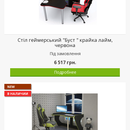
Стіл геймерський "Буст " крайка лайм,
червона
Пiд замовлення
6 517
грн.
Подробнее
NEW
В НАЛИЧИИ