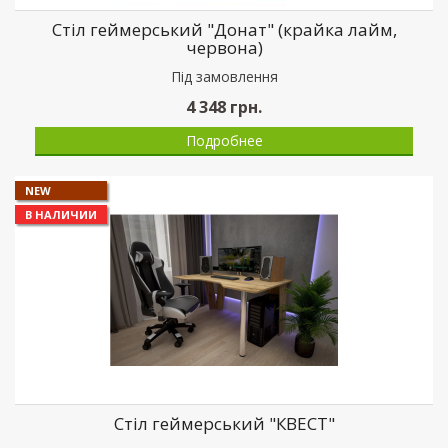
Стіл геймерський "Донат" (крайка лайм,
червона)
Пiд замовлення
4 348
грн.
Подробнее
NEW
В НАЛИЧИИ
Стіл геймерський "КВЕСТ"