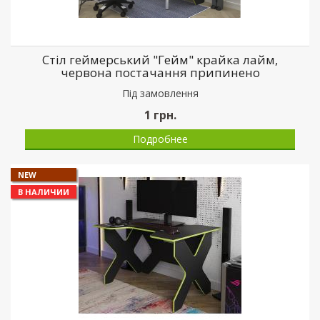
Стіл геймерський "Гейм" крайка лайм,
червона постачання припинено
Пiд замовлення
1
грн.
Подробнее
NEW
В НАЛИЧИИ