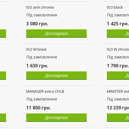
ERA link chrome
ERA plast c
Пiд замовлення
Пiд замовл
2 335
грн.
1 855
грн.
Докладніше
Д