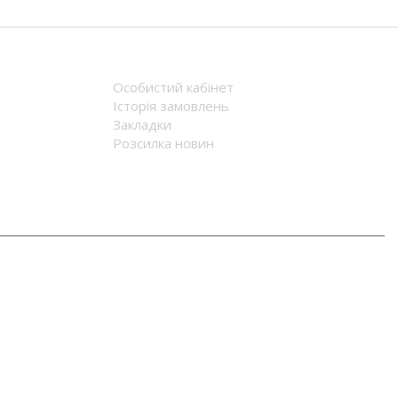
1 080
грн.
окладніше
Докладніше
ra CF/LB
NADIR CF/LB
ення
Пiд замовлення
.
11 341
грн.
окладніше
Докладніше