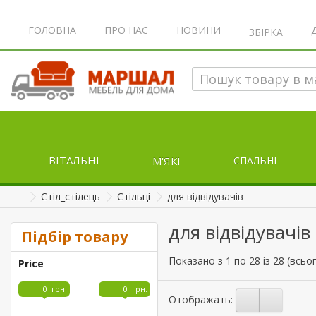
ЗБІРКА
ГОЛОВНА
ПРО НАС
НОВИНИ
ВІТАЛЬНІ
М'ЯКI
СПАЛЬНІ
Стіл_стілець
Стільці
для відвідувачів
для відвідувачі
Підбір товару
Показано з 1 по 28 із 28 (всьог
Price
–
грн.
грн.
Отображать:
1040
6546
12051
17557