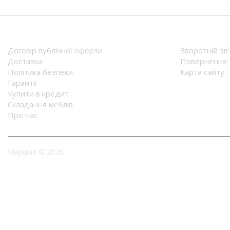
Еверест
1 747
грн.
Київський Стандарт (м.
Докладніше
БЦ)
Компаніт (м. Запоріжжя)
Комфор (Come-for)
Комфорт-меблі (м. Біла
Церква)
Константа (м. Харків)
Континент
ЛасКаво (LasCavo)
Латона Прайм (LATONA
MANAGER CF/LB
PRIME)
Пiд замовлення
Лефорт (Lefort )
8 022
грн.
Мікс меблі (г.Чернігів)
Докладніше