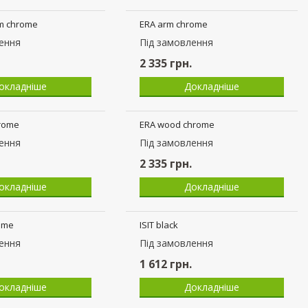
rm chrome
ERA arm chrome
ення
Пiд замовлення
2 335
грн.
окладніше
Докладніше