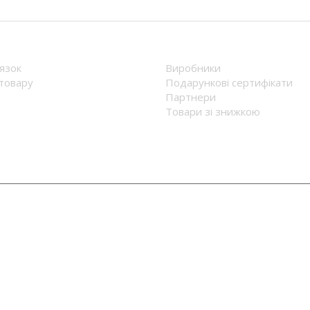
1 630
грн.
1 790
грн.
Докладніше
Д
MANAGER extra CF/LB
MINISTER ext
Пiд замовлення
Пiд замовл
11 800
грн.
13 239
грн
Докладніше
Д