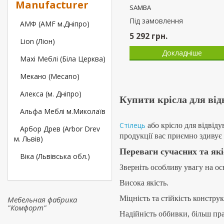
Manufacturer
AMФ (АМF м.Дніпро)
Lion (Ліон)
FIDEL LUX EXTRA CF/LB
Maxi Меблі (Біла Церква)
Пiд замовлення
Mекано (Mecano)
17 557
грн.
Алекса (м. Дніпро)
Докладніше
Альфа Меблі м.Миколаїв
Арбор Древ (Arbor Drev
м. Львів)
Віка (Львівська обл.)
Віко Меблі (м. Черкаси)
Віоріна Деко (Viorina-
Мебельная фабрика
Deko)
"Комфорт"
Вісент (м. Хмельницький)