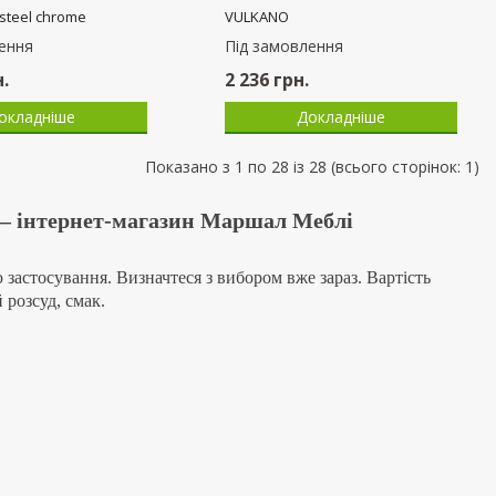
rome
ISIT black
ення
Пiд замовлення
1 612
грн.
окладніше
Докладніше