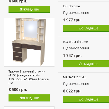
4 600
грн.
Докладніше
ERA chrome
Пiд замовлення
2 335
грн.
Докладніше
Трюмо Візажний столик
-1100 (с подсветкой)
1100х500 h-1600мм Алекса-
СМ
8 500
грн.
Докладніше