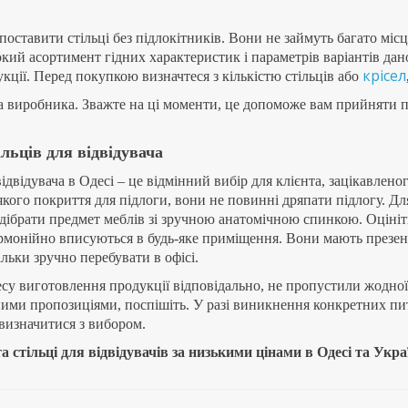
ISO arm chrome
ISO black
Пiд замовлення
Пiд замовл
3 080
грн.
1 425
грн.
Докладніше
Д
ISO W black
ISO W chro
Пiд замовлення
Пiд замовл