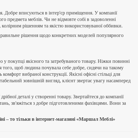
ISO chrome
ення
Пiд замовлення
1 680
грн.
окладніше
Докладніше
me
JACK black
ення
Пiд замовлення