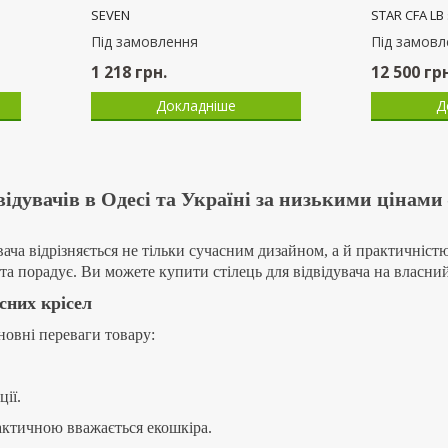
ISIT arm black
ISIT arm ch
Пiд замовлення
Пiд замовл
2 320
грн.
2 460
грн.
Докладніше
Д