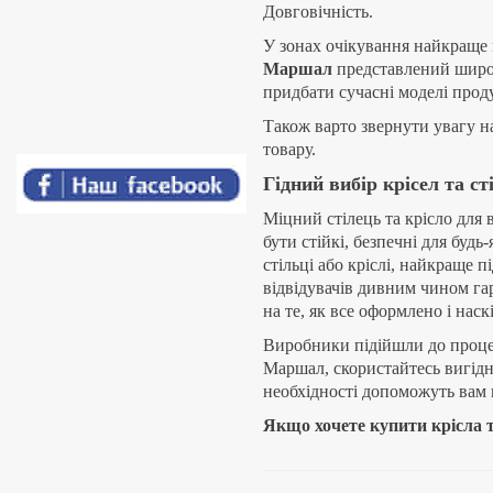
Велам (м. Миколаїв)
ISIT chrome
Влабі (м. Запоріжжя)
Пiд замовлення
1 977
грн.
Гарант (м.Житомир)
Докладніше
Гербор (Gerbor) - BRW
Холдинг
Грін-софа (GreenSofa)
Гранд м'яка
Грейс м'яка
Дивани Плюс
Е М М (Кіровоград.обл.)
Еко столи Барвінок
Естелла (м. Львів)
ISO plast chrome
Запоріжжя фабрика
Пiд замовлення