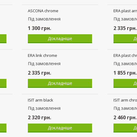
ASCONA chrome
ERA plast a
Пiд замовлення
Пiд замовл
1 300
грн.
2 335
грн.
Докладніше
Д