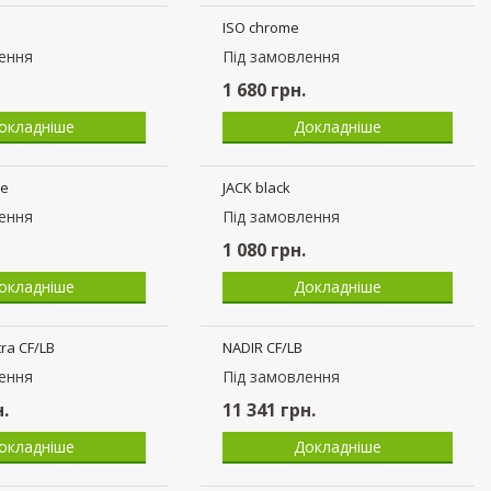
hrome
ERA wood chrome
ення
Пiд замовлення
2 335
грн.
окладніше
Докладніше