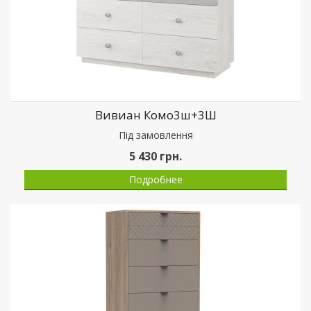
Вивиан Комо3ш+3Ш
Пiд замовлення
5 430
грн.
Подробнее